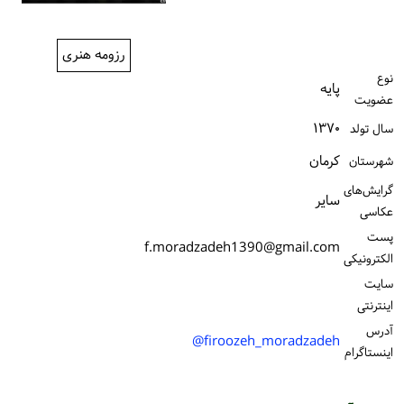
ورود / ثبت‌نام
رزومه هنری
خرید کتاب
نوع
پایه
عضویت
۱۳۷۰
سال تولد
كرمان
شهرستان
گرایش‌های
سایر
عکاسی
پست
f.moradzadeh1390@gmail.com
الكترونیكی
سایت
اینترنتی
آدرس
firoozeh_moradzadeh@
اینستاگرام