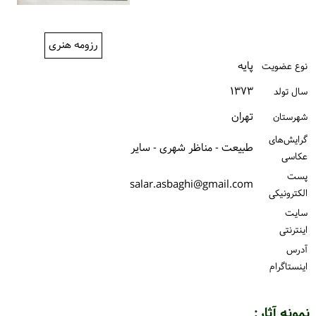
ورود / ثبت‌نام
رزومه هنری
خرید کتاب
پایه
نوع عضویت
۱۳۷۳
سال تولد
تهران
شهرستان
گرایش‌های
طبیعت - مناظر شهری - سایر
عکاسی
پست
salar.asbaghi@gmail.com
الكترونیكی
سایت
اینترنتی
آدرس
اینستاگرام
نمونه آثار: