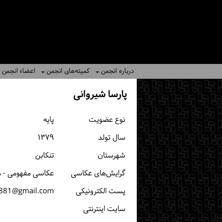
درباره انجمن
کمیته‌های انجمن
اعضاء انجمن
پارسا شیروانی
نوع عضویت
پایه
سال تولد
۱۳۷۹
شهرستان
تنكابن
گرایش‌های عکاسی
عکاسی مفهومی - م
پست الكترونیكی
i881@gmail.com
سایت اینترنتی