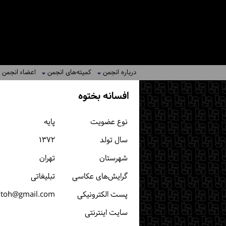
درباره انجمن
کمیته‌های انجمن
اعضاء انجمن
افسانه بختوه
نوع عضویت
پایه
سال تولد
۱۳۷۲
شهرستان
تهران
گرایش‌های عکاسی
تبلیغاتی
پست الكترونیكی
htoh@gmail.com
سایت اینترنتی