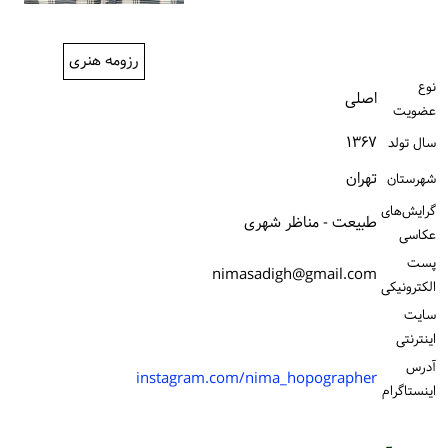
ورود / ثبت‌نام
رزومه هنری
خرید کتاب
نوع
اصلی
عضویت
۱۳۶۷
سال تولد
تهران
شهرستان
گرایش‌های
طبیعت - مناظر شهری
عکاسی
پست
nimasadigh@gmail.com
الكترونیكی
سایت
اینترنتی
آدرس
instagram.com/nima_hopographer
اینستاگرام