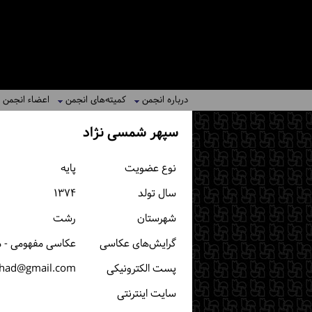
درباره انجمن
کمیته‌های انجمن
اعضاء انجمن
سپهر شمسی نژاد
نوع عضویت
پایه
سال تولد
۱۳۷۴
شهرستان
رشت
گرایش‌های عکاسی
عکاسی مفهومی - م
پست الكترونیكی
zhad@gmail.com
سایت اینترنتی