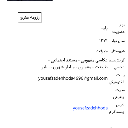
ورود / ثبت‌نام
رزومه هنری
خرید کتاب
نوع
پایه
عضویت
۱۳۷۱
سال تولد
جیرفت
شهرستان
عکاسی مفهومی - مستند اجتماعی -
گرایش‌های
طبیعت - معماری - مناظر شهری - سایر
عکاسی
پست
yousefzadehhoda4696@gmail.com
الكترونیكی
سایت
اینترنتی
آدرس
yousefzadehhoda
اینستاگرام