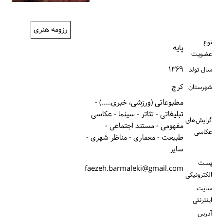
ورود / ثبت‌نام
رزومه هنری
خرید کتاب
نوع
پایه
عضویت
۱۳۶۹
سال تولد
كرج
شهرستان
مطبوعاتی (ورزشی، خبری.....) -
تبلیغاتی - تئاتر - سینما - عکاسی
گرایش‌های
مفهومی - مستند اجتماعی -
عکاسی
طبیعت - معماری - مناظر شهری -
سایر
پست
faezeh.barmaleki@gmail.com
الكترونیكی
سایت
اینترنتی
آدرس