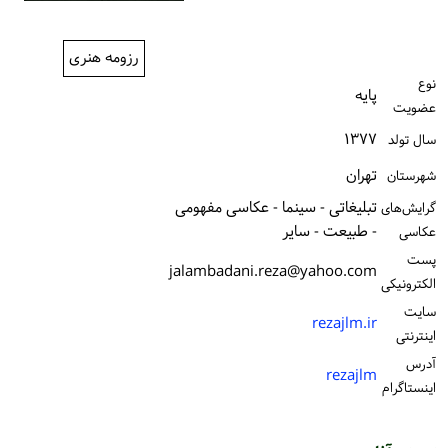
ورود / ثبت‌نام
رزومه هنری
خرید کتاب
نوع
پایه
عضویت
۱۳۷۷
سال تولد
تهران
شهرستان
تبلیغاتی - سینما - عکاسی مفهومی
گرایش‌های
- طبیعت - سایر
عکاسی
پست
jalambadani.reza@yahoo.com
الكترونیكی
سایت
rezajlm.ir
اینترنتی
آدرس
rezajlm
اینستاگرام