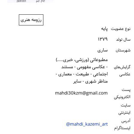
ورود / ثبت‌نام
رزومه هنری
خرید کتاب
پایه
نوع عضویت
۱۳۷۹
سال تولد
ساری
شهرستان
مطبوعاتی (ورزشی، خبری.....)
- عکاسی مفهومی - مستند
گرایش‌های
اجتماعی - طبیعت - معماری -
عکاسی
مناظر شهری - سایر
پست
mahdi30kzm@gmail.com
الكترونیكی
سایت
اینترنتی
آدرس
mahdi_kazemi_art@
اینستاگرام