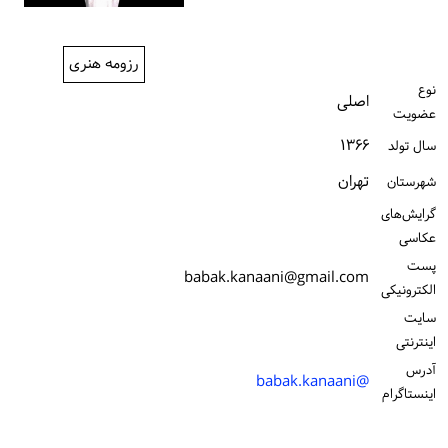
ورود / ثبت‌نام
رزومه هنری
خرید کتاب
نوع
اصلی
عضویت
۱۳۶۶
سال تولد
تهران
شهرستان
گرایش‌های
عکاسی
پست
babak.kanaani@gmail.com
الكترونیكی
سایت
اینترنتی
آدرس
@babak.kanaani
اینستاگرام