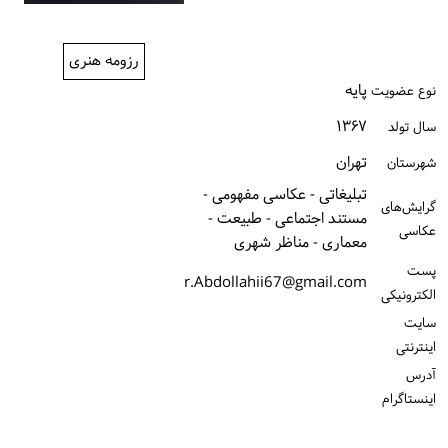
ورود / ثبت‌نام
رزومه هنری
خرید کتاب
پایه
نوع عضویت
۱۳۶۷
سال تولد
تهران
شهرستان
تبلیغاتی - عکاسی مفهومی -
گرایش‌های
مستند اجتماعی - طبیعت -
عکاسی
معماری - مناظر شهری
پست
r.Abdollahii67@gmail.com
الكترونیكی
سایت
اینترنتی
آدرس
اینستاگرام