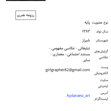
ورود / ثبت‌نام
رزومه هنری
خرید کتاب
پایه
نوع عضویت
۱۳۸۲
سال تولد
شیراز
شهرستان
تبلیغاتی - عکاسی مفهومی -
گرایش‌های
مستند اجتماعی - معماری -
عکاسی
سایر
پست
girlgrapher82@gmail.com
الكترونیكی
سایت
اینترنتی
آدرس
Aydaraesi_art
اینستاگرام