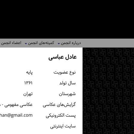
درباره انجمن
کمیته‌های انجمن
اعضاء انجمن
عادل عباسی
نوع عضویت
پایه
سال تولد
۱۳۶۱
شهرستان
تهران
گرایش‌های عکاسی
عکاسی مفهومی - م
پست الكترونیكی
han@gmail.com
سایت اینترنتی