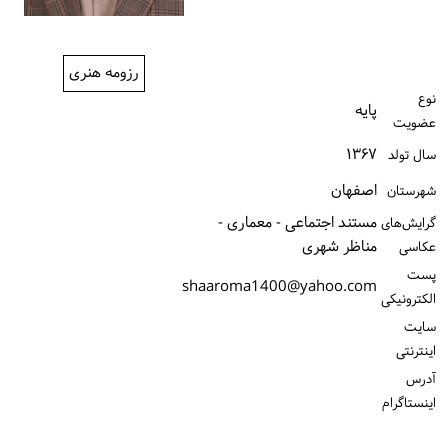
ورود / ثبت‌نام
خرید کتاب
رزومه هنری
نوع
پایه
عضویت
۱۳۶۷
سال تولد
اصفهان
شهرستان
مستند اجتماعی - معماری -
گرایش‌های
مناظر شهری
عکاسی
پست
shaaroma1400@yahoo.com
الكترونیكی
سایت
اینترنتی
آدرس
اینستاگرام