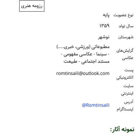
رزومه هنری
ورود / ثبت‌نام
پایه
نوع عضویت
خرید کتاب
۱۳۵۹
سال تولد
نوشهر
شهرستان
مطبوعاتی (ورزشی، خبری.....)
گرایش‌های
- سینما - عکاسی مفهومی -
عکاسی
مستند اجتماعی - طبیعت
پست
romtinsaili@outlook.com
الكترونیكی
سایت
اینترنتی
آدرس
Romtinsaili@
اینستاگرام
نمونه آثار: