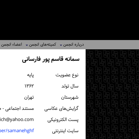
درباره انجمن
کمیته‌های انجمن
اعضاء انجمن
سمانه قاسم پور فارسانی
نوع عضویت
پایه
سال تولد
۱۳۶۲
شهرستان
تهران
گرایش‌های عکاسی
مستند اجتماعی - 
پست الكترونیكی
ich@yahoo.com
سایت اینترنتی
ber/samanehghf