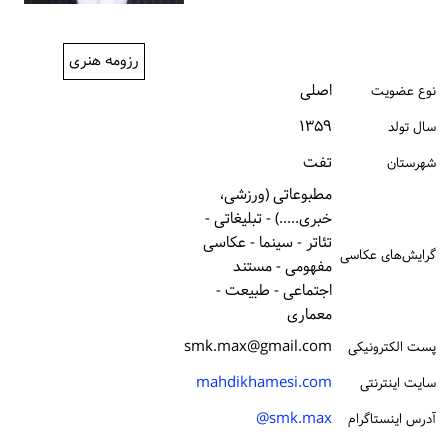
ورود / ثبت‌نام
رزومه هنری
خرید کتاب
اصلی
نوع عضویت
۱۳۵۹
سال تولد
تفت
شهرستان
مطبوعاتی (ورزشی،
خبری.....) - تبلیغاتی -
تئاتر - سینما - عکاسی
گرایش‌های عکاسی
مفهومی - مستند
اجتماعی - طبیعت -
معماری
smk.max@gmail.com
پست الكترونیكی
mahdikhamesi.com
سایت اینترنتی
smk.max@
آدرس اینستاگرام