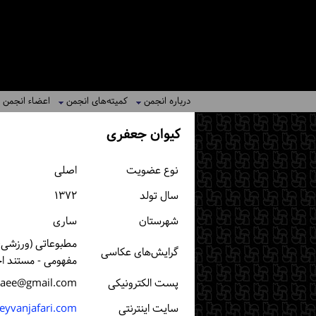
درباره انجمن
کمیته‌های انجمن
اعضاء انجمن
کیوان جعفری
نوع عضویت
اصلی
سال تولد
۱۳۷۲
شهرستان
ساری
مطبوعاتی (ورزشی، خ
گرایش‌های عکاسی
مفهومی - مستند اج
پست الكترونیكی
aee@gmail.com
سایت اینترنتی
eyvanjafari.com