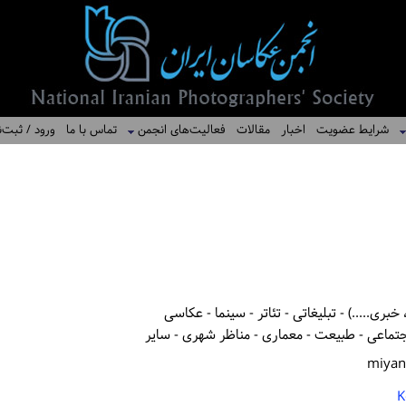
شرایط عضویت
اخبار
مقالات
فعالیت‌های انجمن
تماس با ما
ورود / ثبت‌ن
بری.....) - تبلیغاتی - تئاتر - سینما - عکاسی
تماعی - طبیعت - معماری - مناظر شهری - سایر
miyan
K