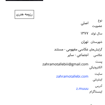
ورود / ثبت‌نام
رزومه هنری
خرید کتاب
نوع
اصلی
عضویت
۱۳۷۷
سال تولد
تهران
شهرستان
عکاسی مفهومی - مستند
گرایش‌های
اجتماعی - سایر
عکاسی
پست
zahramotallebiii@gmail.com
الكترونیكی
سایت
zahramotallebi.com
اینترنتی
آدرس
z.muuu
اینستاگرام