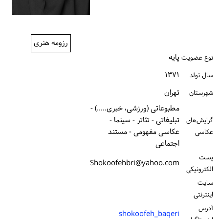
ورود / ثبت‌نام
خرید کتاب
رزومه هنری
پایه
نوع عضویت
۱۳۷۱
سال تولد
تهران
شهرستان
مطبوعاتی (ورزشی، خبری.....) -
تبلیغاتی - تئاتر - سینما -
گرایش‌های
عکاسی مفهومی - مستند
عکاسی
اجتماعی
پست
Shokoofehbri@yahoo.com
الكترونیكی
سایت
اینترنتی
آدرس
shokoofeh_baqeri