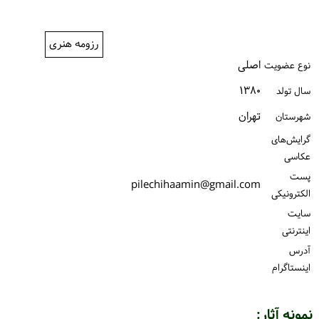
ورود / ثبت‌نام
رزومه هنری
خرید کتاب
اصلی
نوع عضویت
۱۳۸۰
سال تولد
تهران
شهرستان
گرایش‌های
عکاسی
پست
pilechihaamin@gmail.com
الكترونیكی
سایت
اینترنتی
آدرس
اینستاگرام
نمونه آثار: