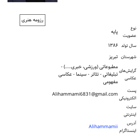
ورود / ثبت‌نام
رزومه هنری
خرید کتاب
نوع
پایه
عضویت
۱۳۸۶
سال تولد
تبریز
شهرستان
مطبوعاتی (ورزشی، خبری.....) -
گرایش‌های
تبلیغاتی - تئاتر - سینما - عکاسی
عکاسی
مفهومی
پست
Alihammami6831@gmail.com
الكترونیكی
سایت
اینترنتی
آدرس
Alihammamii
اینستاگرام