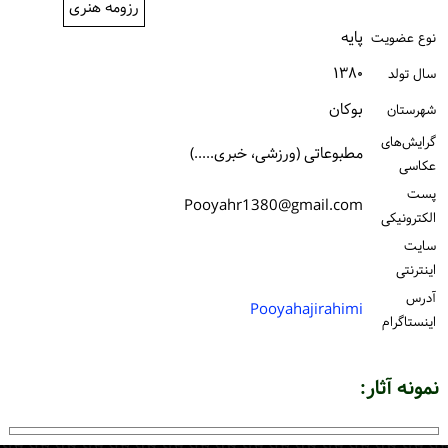
رزومه هنری
ورود / ثبت‌نام
پایه
نوع عضویت
خرید کتاب
۱۳۸۰
سال تولد
بوكان
شهرستان
گرایش‌های
مطبوعاتی (ورزشی، خبری.....)
عکاسی
پست
Pooyahr1380@gmail.com
الكترونیكی
سایت
اینترنتی
آدرس
Pooyahajirahimi
اینستاگرام
نمونه آثار: