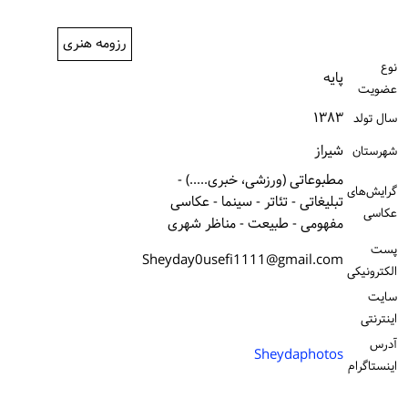
ورود / ثبت‌نام
رزومه هنری
خرید کتاب
نوع
پایه
عضویت
۱۳۸۳
سال تولد
شیراز
شهرستان
مطبوعاتی (ورزشی، خبری.....) -
گرایش‌های
تبلیغاتی - تئاتر - سینما - عکاسی
عکاسی
مفهومی - طبیعت - مناظر شهری
پست
Sheyday0usefi1111@gmail.com
الكترونیكی
سایت
اینترنتی
آدرس
Sheydaphotos
اینستاگرام