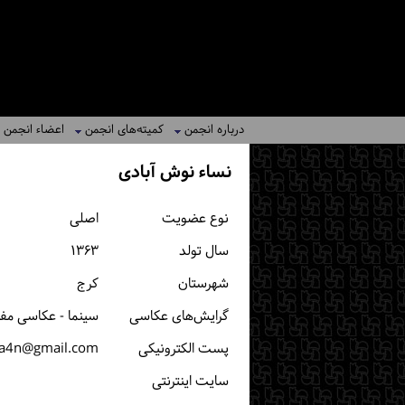
درباره انجمن
کمیته‌های انجمن
اعضاء انجمن
نساء نوش آبادی
نوع عضویت
اصلی
سال تولد
۱۳۶۳
شهرستان
كرج
گرایش‌های عکاسی
سینما - عکاسی مف
پست الكترونیكی
a4n@gmail.com
سایت اینترنتی