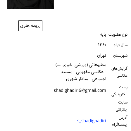
ورود / ثبت‌نام
خرید کتاب
رزومه هنری
پایه
نوع عضویت
۱۳۶۰
سال تولد
تهران
شهرستان
مطبوعاتی (ورزشی، خبری.....)
گرایش‌های
- عکاسی مفهومی - مستند
عکاسی
اجتماعی - مناظر شهری
پست
shadighadiri6@gmail.com
الكترونیكی
سایت
اینترنتی
آدرس
s_shadighadiri
اینستاگرام