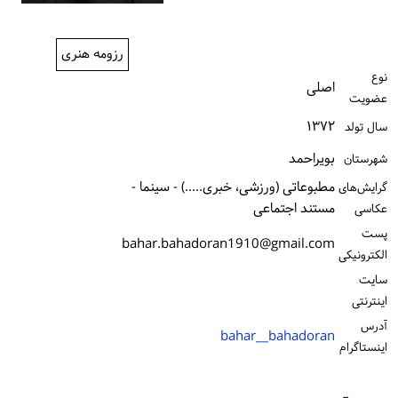
ورود / ثبت‌نام
رزومه هنری
خرید کتاب
نوع
اصلی
عضویت
۱۳۷۲
سال تولد
بویراحمد
شهرستان
مطبوعاتی (ورزشی، خبری.....) - سینما -
گرایش‌های
مستند اجتماعی
عکاسی
پست
bahar.bahadoran1910@gmail.com
الكترونیكی
سایت
اینترنتی
آدرس
bahar__bahadoran
اینستاگرام