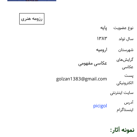
ورود / ثبت‌نام
رزومه هنری
خرید کتاب
پایه
نوع عضویت
۱۳۸۳
سال تولد
ارومیه
شهرستان
گرایش‌های
عکاسی مفهومی
عکاسی
پست
golzan1383@gmail.com
الكترونیكی
سایت اینترنتی
آدرس
picigol
اینستاگرام
نمونه آثار: