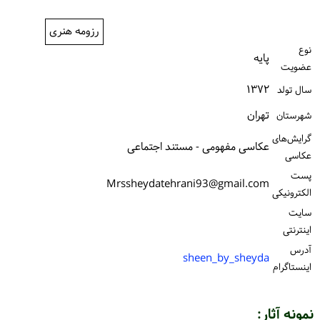
ورود / ثبت‌نام
رزومه هنری
خرید کتاب
نوع
پایه
عضویت
۱۳۷۲
سال تولد
تهران
شهرستان
گرایش‌های
عکاسی مفهومی - مستند اجتماعی
عکاسی
پست
Mrssheydatehrani93@gmail.com
الكترونیكی
سایت
اینترنتی
آدرس
sheen_by_sheyda
اینستاگرام
نمونه آثار: