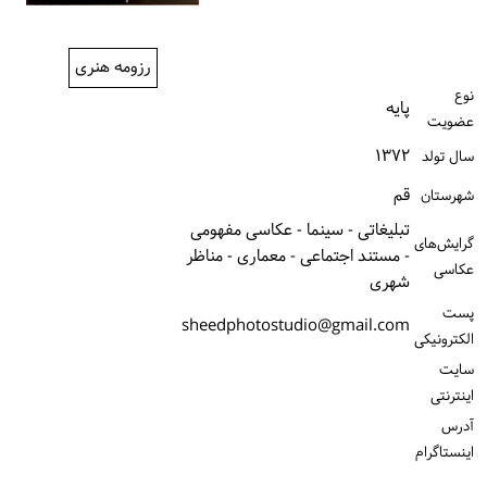
ورود / ثبت‌نام
رزومه هنری
خرید کتاب
نوع
پایه
عضویت
۱۳۷۲
سال تولد
قم
شهرستان
تبلیغاتی - سینما - عکاسی مفهومی
گرایش‌های
- مستند اجتماعی - معماری - مناظر
عکاسی
شهری
پست
sheedphotostudio@gmail.com
الكترونیكی
سایت
اینترنتی
آدرس
اینستاگرام