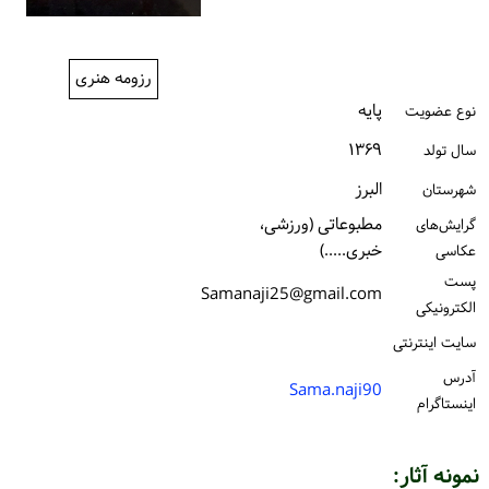
ورود / ثبت‌نام
خرید کتاب
رزومه هنری
پایه
نوع عضویت
۱۳۶۹
سال تولد
البرز
شهرستان
مطبوعاتی (ورزشی،
گرایش‌های
خبری.....)
عکاسی
پست
Samanaji25@gmail.com
الكترونیكی
سایت اینترنتی
آدرس
Sama.naji90
اینستاگرام
نمونه آثار: