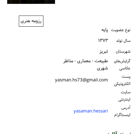
ورود / ثبت‌نام
خرید کتاب
رزومه هنری
پایه
نوع عضویت
۱۳۷۳
سال تولد
تبریز
شهرستان
طبیعت - معماری - مناظر
گرایش‌های
شهری
عکاسی
پست
yasman.hs73@gmail.com
الكترونیكی
سایت
اینترنتی
آدرس
yasaman.hessari
اینستاگرام