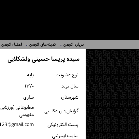
درباره انجمن
کمیته‌های انجمن
اعضاء انجمن
سیده پریسا حسینی ولشکلایی
نوع عضویت
پایه
سال تولد
۱۳۷۰
شهرستان
ساری
مطبوعاتی (ورزشی، خ
گرایش‌های عکاسی
مفهومی
پست الكترونیكی
h123@gmail.com
سایت اینترنتی