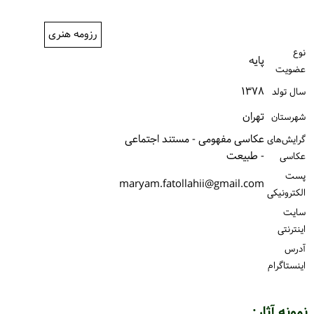
ورود / ثبت‌نام
رزومه هنری
خرید کتاب
نوع
پایه
عضویت
۱۳۷۸
سال تولد
تهران
شهرستان
عکاسی مفهومی - مستند اجتماعی
گرایش‌های
- طبیعت
عکاسی
پست
maryam.fatollahii@gmail.com
الكترونیكی
سایت
اینترنتی
آدرس
اینستاگرام
نمونه آثار: