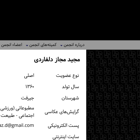
درباره انجمن
کمیته‌های انجمن
اعضاء انجمن
مجید مجاز دلفاردی
نوع عضویت
اصلی
سال تولد
۱۳۶۰
شهرستان
جیرفت
مطبوعاتی (ورزشی، 
گرایش‌های عکاسی
اجتماعی - طبیعت -
پست الكترونیكی
az.d@gmail.com
سایت اینترنتی