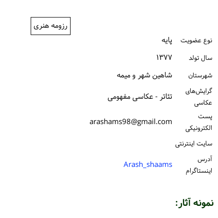
ورود / ثبت‌نام
رزومه هنری
خرید کتاب
پایه
نوع عضویت
۱۳۷۷
سال تولد
شاهین شهر و میمه
شهرستان
گرایش‌های
تئاتر - عکاسی مفهومی
عکاسی
پست
arashams98@gmail.com
الكترونیكی
سایت اینترنتی
آدرس
Arash_shaams
اینستاگرام
نمونه آثار: