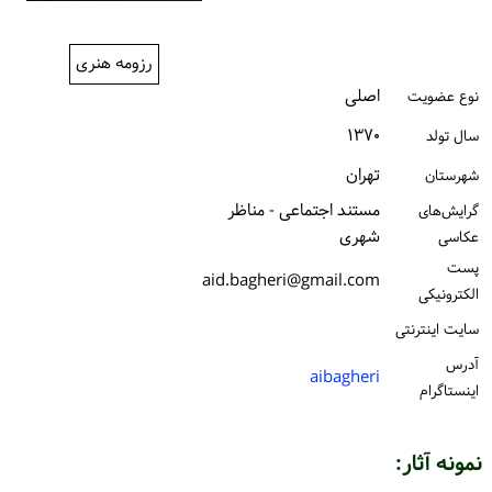
ورود / ثبت‌نام
رزومه هنری
خرید کتاب
اصلی
نوع عضویت
۱۳۷۰
سال تولد
تهران
شهرستان
مستند اجتماعی - مناظر
گرایش‌های
شهری
عکاسی
پست
aid.bagheri@gmail.com
الكترونیكی
سایت اینترنتی
آدرس
aibagheri
اینستاگرام
نمونه آثار: