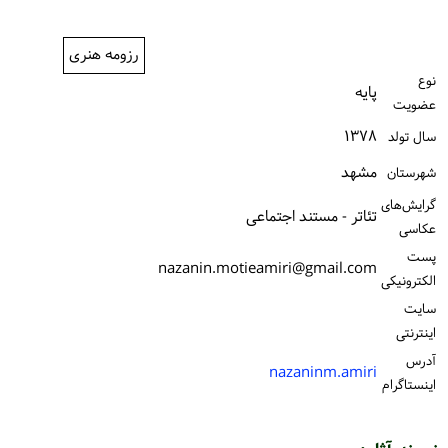
ورود / ثبت‌نام
رزومه هنری
خرید کتاب
نوع
پایه
عضویت
۱۳۷۸
سال تولد
مشهد
شهرستان
گرایش‌های
تئاتر - مستند اجتماعی
عکاسی
پست
nazanin.motieamiri@gmail.com
الكترونیكی
سایت
اینترنتی
آدرس
nazaninm.amiri
اینستاگرام