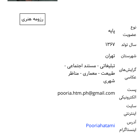
ورود / ثبت‌نام
رزومه هنری
خرید کتاب
نوع
پایه
عضویت
۱۳۶۷
سال تولد
تهران
شهرستان
تبلیغاتی - مستند اجتماعی -
گرایش‌های
طبیعت - معماری - مناظر
عکاسی
شهری
پست
pooria.htm.ph@gmail.com
الكترونیكی
سایت
اینترنتی
آدرس
Pooriahatami
اینستاگرام