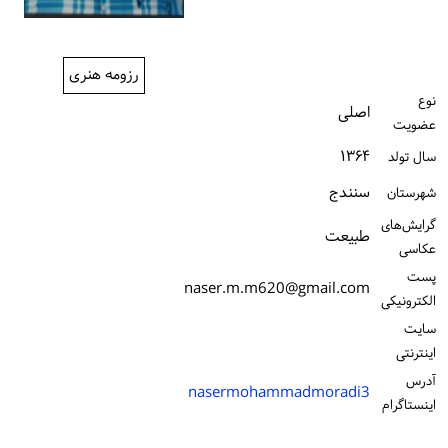
ورود / ثبت‌نام
خرید کتاب
رزومه هنری
نوع
اصلی
عضویت
۱۳۶۴
سال تولد
سنندج
شهرستان
گرایش‌های
طبیعت
عکاسی
پست
naser.m.m620@gmail.com
الكترونیكی
سایت
اینترنتی
آدرس
nasermohammadmoradi3
اینستاگرام