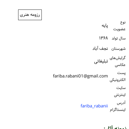
ورود / ثبت‌نام
رزومه هنری
خرید کتاب
نوع
پایه
عضویت
۱۳۶۸
سال تولد
نجف آباد
شهرستان
گرایش‌های
تبلیغاتی
عکاسی
پست
fariba.rabani01@gmail.com
الكترونیكی
سایت
اینترنتی
آدرس
fariba_rabanii
اینستاگرام