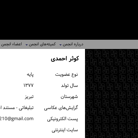
درباره انجمن
کمیته‌های انجمن
اعضاء انجمن
کوثر احمدی
نوع عضویت
پایه
سال تولد
۱۳۷۷
شهرستان
تبریز
گرایش‌های عکاسی
تبلیغاتی - مستند 
پست الكترونیكی
210@gmail.com
سایت اینترنتی