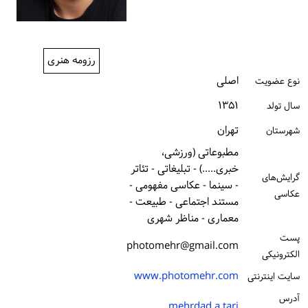
ورود / ثبت‌نام
خرید کتاب
رزومه هنری
اصلی
نوع عضویت
۱۳۵۱
سال تولد
تهران
شهرستان
مطبوعاتی (ورزشی،
خبری.....) - تبلیغاتی - تئاتر
گرایش‌های
- سینما - عکاسی مفهومی -
عکاسی
مستند اجتماعی - طبیعت -
معماری - مناظر شهری
پست
photomehr@gmail.com
الكترونیكی
www.photomehr.com
سایت اینترنتی
آدرس
mehrdad.a.tari