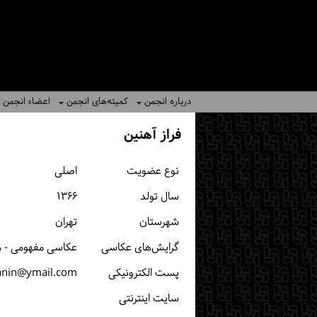
درباره انجمن
کمیته‌های انجمن
اعضاء انجمن
فراز آهنین
نوع عضویت
اصلی
سال تولد
۱۳۶۶
شهرستان
تهران
گرایش‌های عکاسی
عکاسی مفهومی - م
پست الكترونیكی
anin@ymail.com
سایت اینترنتی