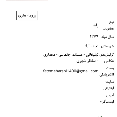
ورود / ثبت‌نام
رزومه هنری
خرید کتاب
نوع
پایه
عضویت
۱۳۷۹
سال تولد
نجف آباد
شهرستان
تبلیغاتی - مستند اجتماعی - معماری
گرایش‌های
- مناظر شهری
عکاسی
پست
fatemeharshi1400@gmail.com
الكترونیكی
سایت
اینترنتی
آدرس
اینستاگرام