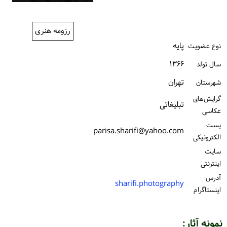
ورود / ثبت‌نام
رزومه هنری
خرید کتاب
پایه
نوع عضویت
۱۳۶۶
سال تولد
تهران
شهرستان
گرایش‌های
تبلیغاتی
عکاسی
پست
parisa.sharifi@yahoo.com
الكترونیكی
سایت
اینترنتی
آدرس
sharifi.photography
اینستاگرام
نمونه آثار: