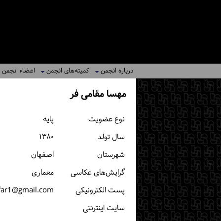
درباره انجمن
کمیته‌های انجمن
اعضاء انجمن
مهسا مقامی فر
نوع عضویت
پایه
سال تولد
۱۳۸۰
شهرستان
اصفهان
گرایش‌های عکاسی
معماری
پست الكترونیكی
ar1@gmail.com
سایت اینترنتی