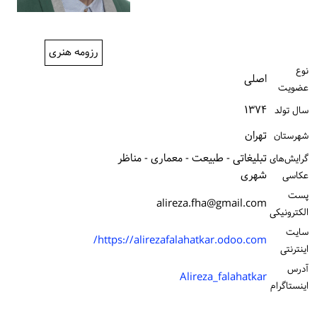
ورود / ثبت‌نام
خرید کتاب
رزومه هنری
نوع
اصلی
عضویت
۱۳۷۴
سال تولد
تهران
شهرستان
تبلیغاتی - طبیعت - معماری - مناظر
گرایش‌های
شهری
عکاسی
پست
alireza.fha@gmail.com
الكترونیكی
سایت
https://alirezafalahatkar.odoo.com/
اینترنتی
آدرس
Alireza_falahatkar
اینستاگرام