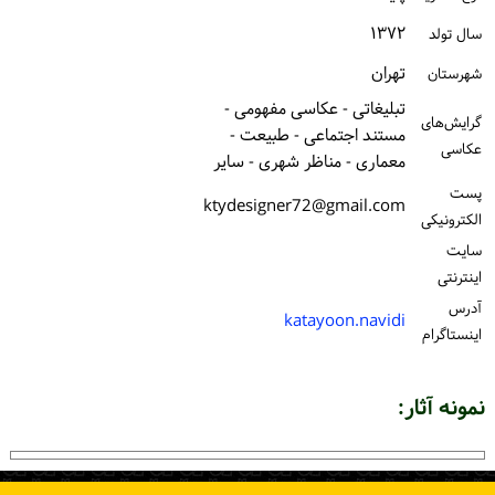
ورود / ثبت‌نام
۱۳۷۲
سال تولد
تهران
شهرستان
خرید کتاب
تبلیغاتی - عکاسی مفهومی -
گرایش‌های
مستند اجتماعی - طبیعت -
عکاسی
معماری - مناظر شهری - سایر
پست
ktydesigner72@gmail.com
الكترونیكی
سایت
اینترنتی
آدرس
katayoon.navidi
اینستاگرام
نمونه آثار: